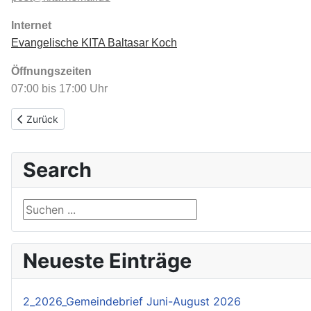
Internet​​
Evangelische KITA Baltasar Koch
Öffnungszeiten
07:00 bis 17:00 Uhr
Vorheriger Beitrag: St. Georgen Kirche
Zurück
Search
Suchen ...
Neueste Einträge
2_2026_Gemeindebrief Juni-August 2026