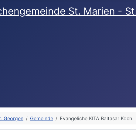
rchengemeinde St. Marien - S
t. Georgen
Gemeinde
Evangeliche KITA Baltasar Koch